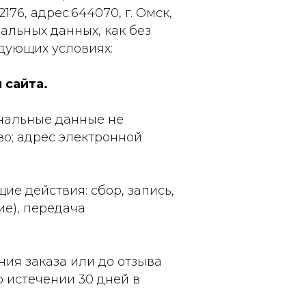
76, адрес:644070, г. Омск,
ональных данных, как без
едующих условиях:
 сайта.
ональные данные не
о; адрес электронной
е действия: сбор, запись,
ие), передача
ия заказа или до отзыва
о истечении 30 дней в