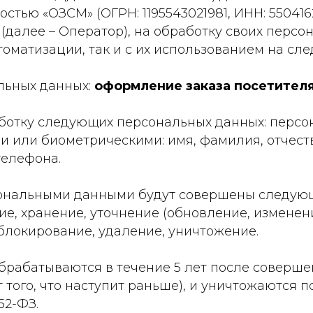
тью «ОЗСМ» (ОГРН: 1195543021981, ИНН: 55041621
05, (далее – Оператор), на обработку своих перс
оматизации, так и с их использованием на сл
альных данных:
оформление заказа посетителя
работку следующих персональных данных: перс
или биометрическими: имя, фамилия, отчеств
телефона.
рсональными данными будут совершены следующи
е, хранение, уточнение (обновление, изменен
 блокирование, удаление, уничтожение.
брабатываются в течение 5 лет после совершен
т того, что наступит раньше), и уничтожаются п
152-ФЗ.